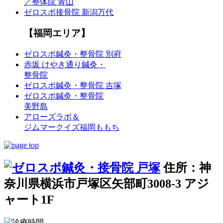
／整体院 青山
ゼロスポ接骨院 新潟万代
【福岡エリア】
ゼロスポ鍼灸・整骨院 別府
赤坂 けやき通り鍼灸・
整骨院
ゼロスポ鍼灸・整骨院 吉塚
ゼロスポ鍼灸・整骨院
美野島
アローズラボ＆
ジムマークイズ福岡ももち
住所：神
奈川県横浜市戸塚区矢部町3008-3 アジ
ャート1F