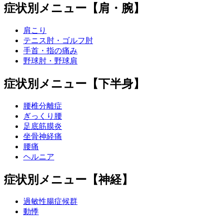
症状別メニュー【肩・腕】
肩こり
テニス肘・ゴルフ肘
手首・指の痛み
野球肘・野球肩
症状別メニュー【下半身】
腰椎分離症
ぎっくり腰
足底筋膜炎
坐骨神経痛
腰痛
ヘルニア
症状別メニュー【神経】
過敏性腸症候群
動悸