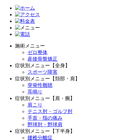
施術メニュー
ゼロ整体
産後骨盤矯正
症状別メニュー【全身】
スポーツ障害
症状別メニュー【頚部・肩】
突発性難聴
耳鳴り
症状別メニュー【肩・腕】
肩こり
テニス肘・ゴルフ肘
手首・指の痛み
野球肘・野球肩
症状別メニュー【下半身】
腰椎分離症