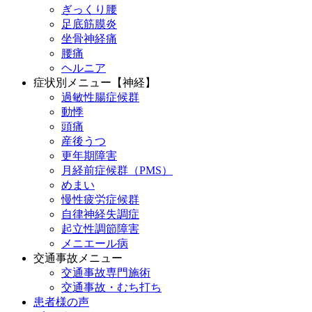
ぎっくり腰
足底筋膜炎
坐骨神経痛
腰痛
ヘルニア
症状別メニュー【神経】
過敏性腸症候群
動悸
頭痛
産後うつ
更年期障害
月経前症候群（PMS）
めまい
慢性疲労症候群
自律神経失調症
起立性調節障害
メニエール病
交通事故メニュー
交通事故専門施術
交通事故・むち打ち
患者様の声