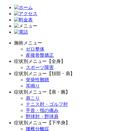
施術メニュー
ゼロ整体
産後骨盤矯正
症状別メニュー【全身】
スポーツ障害
症状別メニュー【頚部・肩】
突発性難聴
耳鳴り
症状別メニュー【肩・腕】
肩こり
テニス肘・ゴルフ肘
手首・指の痛み
野球肘・野球肩
症状別メニュー【下半身】
腰椎分離症