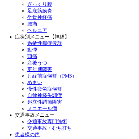
ぎっくり腰
足底筋膜炎
坐骨神経痛
腰痛
ヘルニア
症状別メニュー【神経】
過敏性腸症候群
動悸
頭痛
産後うつ
更年期障害
月経前症候群（PMS）
めまい
慢性疲労症候群
自律神経失調症
起立性調節障害
メニエール病
交通事故メニュー
交通事故専門施術
交通事故・むち打ち
患者様の声