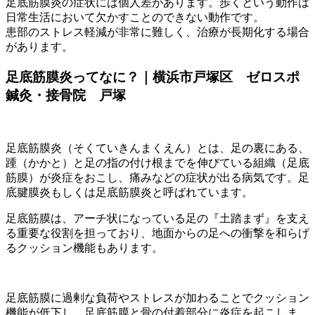
足底筋膜炎の症状には個人差があります。歩くという動作は
日常生活において欠かすことのできない動作です。
患部のストレス軽減が非常に難しく、治療が長期化する場合
があります。
足底筋膜炎ってなに？｜横浜市戸塚区 ゼロスポ
鍼灸・接骨院 戸塚
足底筋膜炎（そくていきんまくえん）とは、足の裏にある、
踵（かかと）と足の指の付け根までを伸びている組織（足底
筋膜）が炎症をおこし、痛みなどの症状が出る病気です。足
底腱膜炎もしくは足底筋膜炎と呼ばれています。
足底筋膜は、アーチ状になっている足の『土踏まず』を支え
る重要な役割を担っており、地面からの足への衝撃を和らげ
るクッション機能もあります。
足底筋膜に過剰な負荷やストレスが加わることでクッション
機能が低下し、足底筋膜と骨の付着部分に炎症を起こしま