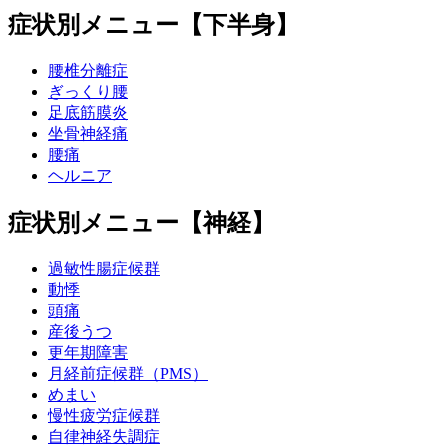
症状別メニュー【下半身】
腰椎分離症
ぎっくり腰
足底筋膜炎
坐骨神経痛
腰痛
ヘルニア
症状別メニュー【神経】
過敏性腸症候群
動悸
頭痛
産後うつ
更年期障害
月経前症候群（PMS）
めまい
慢性疲労症候群
自律神経失調症