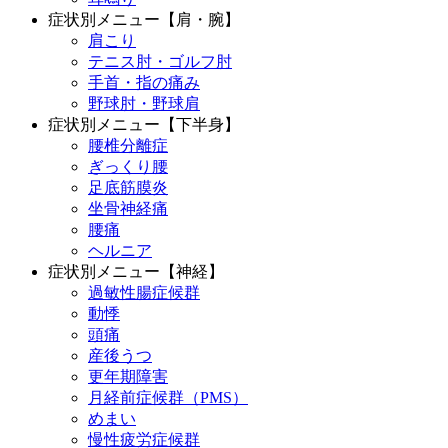
症状別メニュー【肩・腕】
肩こり
テニス肘・ゴルフ肘
手首・指の痛み
野球肘・野球肩
症状別メニュー【下半身】
腰椎分離症
ぎっくり腰
足底筋膜炎
坐骨神経痛
腰痛
ヘルニア
症状別メニュー【神経】
過敏性腸症候群
動悸
頭痛
産後うつ
更年期障害
月経前症候群（PMS）
めまい
慢性疲労症候群