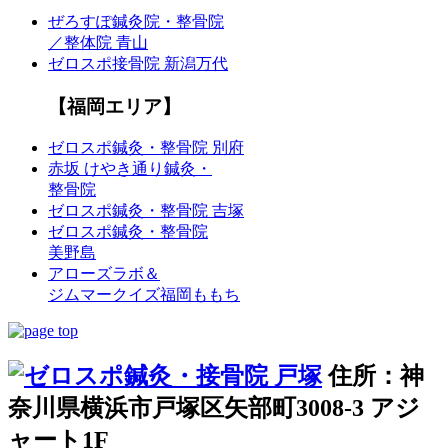
ぜろすぽ鍼灸院・整骨院
／整体院 青山
ゼロスポ接骨院 新潟万代
【福岡エリア】
ゼロスポ鍼灸・整骨院 別府
赤坂 けやき通り鍼灸・
整骨院
ゼロスポ鍼灸・整骨院 吉塚
ゼロスポ鍼灸・整骨院
美野島
アローズラボ＆
ジムマークイズ福岡ももち
住所：神
奈川県横浜市戸塚区矢部町3008-3 アジ
ャート1F