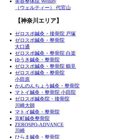
美容整体院 Welluty
（ウェルティー） 代官山
【神奈川エリア】
ゼロスポ鍼灸・接骨院 戸塚
ゼロスポ鍼灸・整骨院
大口通
ゼロスポ鍼灸・整骨院 白楽
ゆうき鍼灸・整骨院
ゼロスポ鍼灸・整骨院 鶴見
ゼロスポ鍼灸・整骨院
小田原
かんのんちょう鍼灸・整骨院
マトイ鍼灸・整骨院 小田院
ゼロスポ鍼灸院・接骨院
川崎大師
マトイ鍼灸・整骨院
京町鍼灸整骨院
ZEROSPO-ADVANCE
川崎
ひらま鍼灸・整骨院