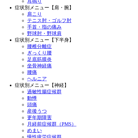
耳鳴り
症状別メニュー【肩・腕】
肩こり
テニス肘・ゴルフ肘
手首・指の痛み
野球肘・野球肩
症状別メニュー【下半身】
腰椎分離症
ぎっくり腰
足底筋膜炎
坐骨神経痛
腰痛
ヘルニア
症状別メニュー【神経】
過敏性腸症候群
動悸
頭痛
産後うつ
更年期障害
月経前症候群（PMS）
めまい
慢性疲労症候群