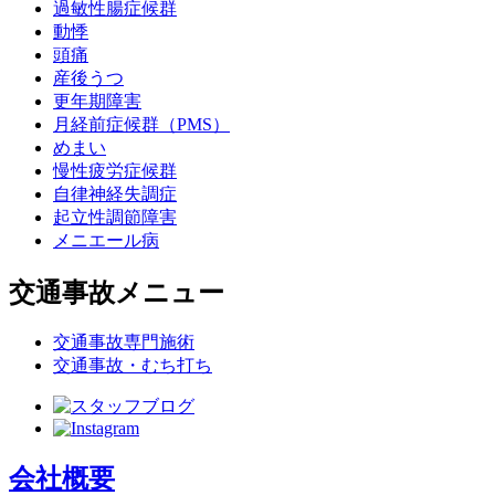
過敏性腸症候群
動悸
頭痛
産後うつ
更年期障害
月経前症候群（PMS）
めまい
慢性疲労症候群
自律神経失調症
起立性調節障害
メニエール病
交通事故メニュー
交通事故専門施術
交通事故・むち打ち
会社概要