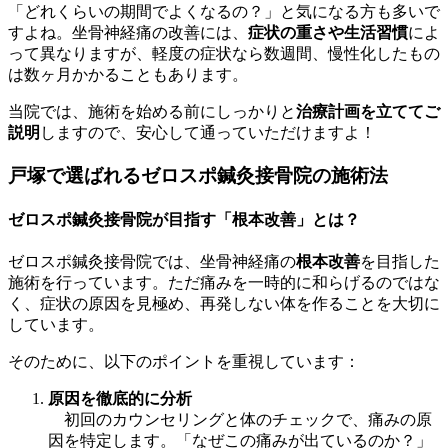
「どれくらいの期間でよくなるの？」と気になる方も多いで
すよね。坐骨神経痛の改善には、
症状の重さや生活習慣
によ
って異なりますが、軽度の症状なら数週間、慢性化したもの
は数ヶ月かかることもあります。
当院では、施術を始める前にしっかりと
治療計画を立ててご
説明
しますので、安心して通っていただけますよ！
戸塚で選ばれるゼロスポ鍼灸接骨院の施術法
ゼロスポ鍼灸接骨院が目指す「根本改善」とは？
ゼロスポ鍼灸接骨院では、坐骨神経痛の
根本改善
を目指した
施術を行っています。ただ痛みを一時的に和らげるのではな
く、症状の原因を見極め、再発しない体を作ることを大切に
しています。
そのために、以下のポイントを重視しています：
原因を徹底的に分析
初回のカウンセリングと体のチェックで、痛みの原
因を特定します。「なぜこの痛みが出ているのか？」