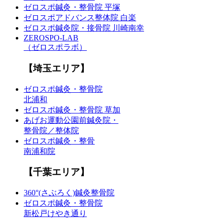
ゼロスポ鍼灸・整骨院 平塚
ゼロスポアドバンス整体院 白楽
ゼロスポ鍼灸院・接骨院 川崎南幸
ZEROSPO-LAB
（ゼロスポラボ）
【埼玉エリア】
ゼロスポ鍼灸・整骨院
北浦和
ゼロスポ鍼灸・整骨院 草加
あげお運動公園前鍼灸院・
整骨院／整体院
ゼロスポ鍼灸・整骨
南浦和院
【千葉エリア】
360°(さぶろく)鍼灸整骨院
ゼロスポ鍼灸・整骨院
新松戸けやき通り