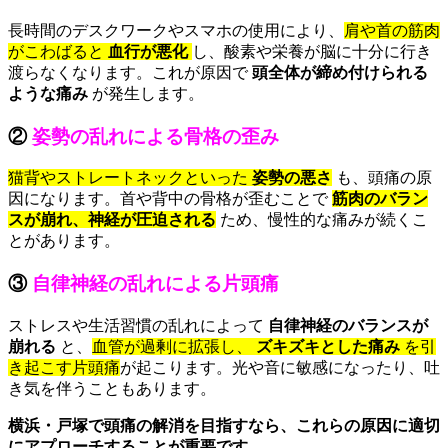
長時間のデスクワークやスマホの使用により、
肩や首の筋肉
がこわばると
血行が悪化
し、酸素や栄養が脳に十分に行き
渡らなくなります。これが原因で
頭全体が締め付けられる
ような痛み
が発生します。
②
姿勢の乱れによる骨格の歪み
猫背やストレートネックといった
姿勢の悪さ
も、頭痛の原
因になります。首や背中の骨格が歪むことで
筋肉のバラン
スが崩れ、神経が圧迫される
ため、慢性的な痛みが続くこ
とがあります。
③
自律神経の乱れによる片頭痛
ストレスや生活習慣の乱れによって
自律神経のバランスが
崩れる
と、
血管が過剰に拡張し、
ズキズキとした痛み
を引
き起こす片頭痛
が起こります。光や音に敏感になったり、吐
き気を伴うこともあります。
横浜・戸塚で頭痛の解消を目指すなら、これらの原因に適切
にアプローチすることが重要です。