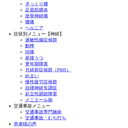
ぎっくり腰
足底筋膜炎
坐骨神経痛
腰痛
ヘルニア
症状別メニュー【神経】
過敏性腸症候群
動悸
頭痛
産後うつ
更年期障害
月経前症候群（PMS）
めまい
慢性疲労症候群
自律神経失調症
起立性調節障害
メニエール病
交通事故メニュー
交通事故専門施術
交通事故・むち打ち
患者様の声