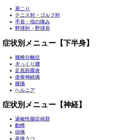
肩こり
テニス肘・ゴルフ肘
手首・指の痛み
野球肘・野球肩
症状別メニュー【下半身】
腰椎分離症
ぎっくり腰
足底筋膜炎
坐骨神経痛
腰痛
ヘルニア
症状別メニュー【神経】
過敏性腸症候群
動悸
頭痛
産後うつ