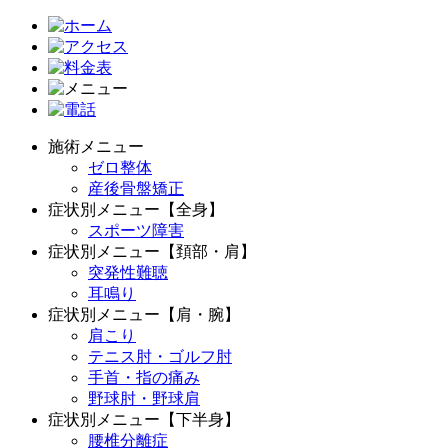
施術メニュー
ゼロ整体
産後骨盤矯正
症状別メニュー【全身】
スポーツ障害
症状別メニュー【頚部・肩】
突発性難聴
耳鳴り
症状別メニュー【肩・腕】
肩こり
テニス肘・ゴルフ肘
手首・指の痛み
野球肘・野球肩
症状別メニュー【下半身】
腰椎分離症