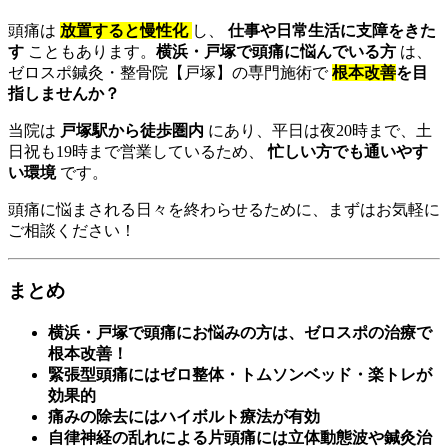
頭痛は
放置すると慢性化
し、
仕事や日常生活に支障をきた
す
こともあります。
横浜・戸塚で頭痛に悩んでいる方
は、
ゼロスポ鍼灸・整骨院【戸塚】の専門施術で
根本改善
を目
指しませんか？
当院は
戸塚駅から徒歩圏内
にあり、平日は夜20時まで、土
日祝も19時まで営業しているため、
忙しい方でも通いやす
い環境
です。
頭痛に悩まされる日々を終わらせるために、まずはお気軽に
ご相談ください！
まとめ
横浜・戸塚で頭痛にお悩みの方は、ゼロスポの治療で
根本改善！
緊張型頭痛にはゼロ整体・トムソンベッド・楽トレが
効果的
痛みの除去にはハイボルト療法が有効
自律神経の乱れによる片頭痛には立体動態波や鍼灸治