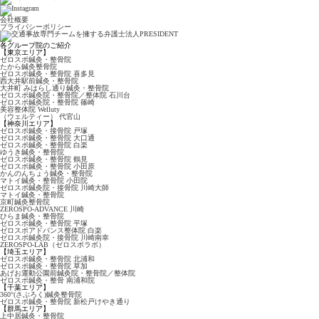
会社概要
プライバシーポリシー
各グループ院のご紹介
【東京エリア】
ゼロスポ鍼灸・整骨院
たから鍼灸整骨院
ゼロスポ鍼灸・整骨院
喜多見
西大井駅前鍼灸・整骨院
大井町 みはらし通り
鍼灸・整骨院
ゼロスポ鍼灸院・整骨院
／整体院 石川台
ゼロスポ鍼灸院・整骨院
篠崎
美容整体院 Welluty
（ウェルティー） 代官山
【神奈川エリア】
ゼロスポ鍼灸・接骨院 戸塚
ゼロスポ鍼灸・整骨院
大口通
ゼロスポ鍼灸・整骨院 白楽
ゆうき鍼灸・整骨院
ゼロスポ鍼灸・整骨院 鶴見
ゼロスポ鍼灸・整骨院
小田原
かんのんちょう鍼灸・整骨院
マトイ鍼灸・整骨院 小田院
ゼロスポ鍼灸院・接骨院
川崎大師
マトイ鍼灸・整骨院
京町鍼灸整骨院
ZEROSPO-ADVANCE
川崎
ひらま鍼灸・整骨院
ゼロスポ鍼灸・整骨院 平塚
ゼロスポアドバンス整体院 白楽
ゼロスポ鍼灸院・接骨院 川崎南幸
ZEROSPO-LAB
（ゼロスポラボ）
【埼玉エリア】
ゼロスポ鍼灸・整骨院
北浦和
ゼロスポ鍼灸・整骨院 草加
あげお運動公園前鍼灸院・
整骨院／整体院
ゼロスポ鍼灸・整骨
南浦和院
【千葉エリア】
360°(さぶろく)鍼灸整骨院
ゼロスポ鍼灸・整骨院
新松戸けやき通り
【群馬エリア】
上中居鍼灸・整骨院