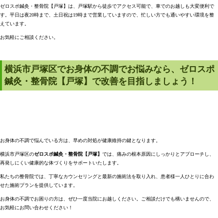
ゼロスポ鍼灸・整骨院【戸塚】は、戸塚駅から徒歩でアクセス可能で、車でのお越しも大変便利で
す。平日は夜20時まで、土日祝は19時まで営業していますので、忙しい方でも通いやすい環境を整
えています。
お気軽にご相談ください。
横浜市戸塚区でお身体の不調でお悩みなら、ゼロスポ
鍼灸・整骨院【戸塚】で改善を目指しましょう！
お身体の不調で悩んでいる方は、早めの対処が健康維持の鍵となります。
横浜市戸塚区の
ゼロスポ鍼灸・整骨院【戸塚】
では、痛みの根本原因にしっかりとアプローチし、
再発しにくい健康的な体づくりをサポートいたします。
私たちの整骨院では、
丁寧なカウンセリング
と
最新の施術法
を取り入れ、患者様一人ひとりに合わ
せた施術プランを提供しています。
お身体の不調でお困りの方は、ぜひ一度当院にお越しください。ご相談だけでも構いませんので、
お気軽にお問い合わせください！