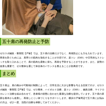
五十肩の再発防止と予防
ゼロスポ鍼灸・整骨院【戸塚】では、五十肩の治療だけでなく、再発防止にも力を入れています。
再発を防ぐためには、肩周りの筋肉を強化することが大切です。楽トレ（EMS）や日常的なストレ
ッチを取り入れることで、肩の筋肉を柔軟に保ち、再発を予防することができます。また、姿勢の
改善も重要で、ゼロ整体を通じて体全体のバランスを整えることが効果的です。
まとめ
五十肩は、肩の痛みや可動域の制限によって、日常生活に大きな影響を与える症状ですが、ゼロス
ポ鍼灸・整骨院【戸塚】では、ゼロ整体、ハイボルト治療、楽トレ（EMS）、鍼灸治療、マイクロ
カレント治療を組み合わせて、患者様の状態に合わせた最適な治療を提供しています。五十肩の原
因を根本から改善し、再発しにくい体づくりをサポートします。横浜や戸塚周辺で五十肩にお悩み
の方は、ぜひ一度、当院の治療を体験してみてください。