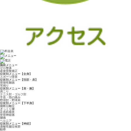
施術メニュー
ゼロ整体
産後骨盤矯正
症状別メニュー【全身】
スポーツ障害
症状別メニュー【頚部・肩】
突発性難聴
耳鳴り
症状別メニュー【肩・腕】
肩こり
テニス肘・ゴルフ肘
手首・指の痛み
野球肘・野球肩
症状別メニュー【下半身】
腰椎分離症
ぎっくり腰
足底筋膜炎
坐骨神経痛
腰痛
ヘルニア
症状別メニュー【神経】
過敏性腸症候群
動悸