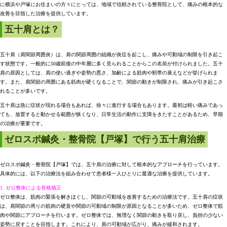
に横浜や戸塚にお住まいの方々にとっては、地域で信頼されている整骨院として、痛みの根本的な
改善を目指した治療を提供しています。
五十肩とは？
五十肩（肩関節周囲炎）は、肩の関節周囲の組織が炎症を起こし、痛みや可動域の制限を引き起こ
す状態です。一般的に50歳前後の中年層に多く見られることからこの名前が付けられました。五十
肩の原因としては、肩の使い過ぎや姿勢の悪さ、加齢による筋肉や靭帯の衰えなどが挙げられま
す。また、肩関節の周囲にある筋肉が硬くなることで、関節の動きが制限され、痛みが引き起こさ
れることが多いです。
五十肩は急に症状が現れる場合もあれば、徐々に進行する場合もあります。最初は軽い痛みであっ
ても、放置すると動かせる範囲が狭くなり、日常生活の動作に支障をきたすことがあるため、早期
の治療が重要です。
ゼロスポ鍼灸・整骨院【戸塚】で行う五十肩治療
ゼロスポ鍼灸・整骨院【戸塚】では、五十肩の治療に対して根本的なアプローチを行っています。
具体的には、以下の治療法を組み合わせて患者様一人ひとりに最適な治療を提供しています。
1. ゼロ整体による骨格矯正
ゼロ整体は、筋肉の緊張を解きほぐし、関節の可動域を改善するための治療法です。五十肩の症状
は、肩関節の周りの筋肉の硬直や関節の可動域の制限が原因となることが多いため、ゼロ整体で筋
肉や関節にアプローチを行います。ゼロ整体では、無理なく関節の動きを取り戻し、負担の少ない
姿勢に戻すことを目指します。これにより、肩の可動域が広がり、痛みが緩和されます。