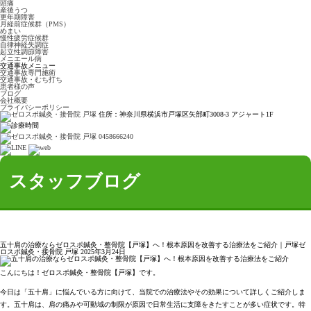
頭痛
産後うつ
更年期障害
月経前症候群（PMS）
めまい
慢性疲労症候群
自律神経失調症
起立性調節障害
メニエール病
交通事故メニュー
交通事故専門施術
交通事故・むち打ち
患者様の声
ブログ
会社概要
プライバシーポリシー
住所：神奈川県横浜市戸塚区矢部町3008-3 アジャート1F
スタッフブログ
五十肩の治療ならゼロスポ鍼灸・整骨院【戸塚】へ！根本原因を改善する治療法をご紹介｜戸塚ゼ
ロスポ鍼灸・接骨院 戸塚
2025年3月24日
こんにちは！ゼロスポ鍼灸・整骨院【戸塚】です。
今日は「五十肩」に悩んでいる方に向けて、当院での治療法やその効果について詳しくご紹介しま
す。五十肩は、肩の痛みや可動域の制限が原因で日常生活に支障をきたすことが多い症状です。特