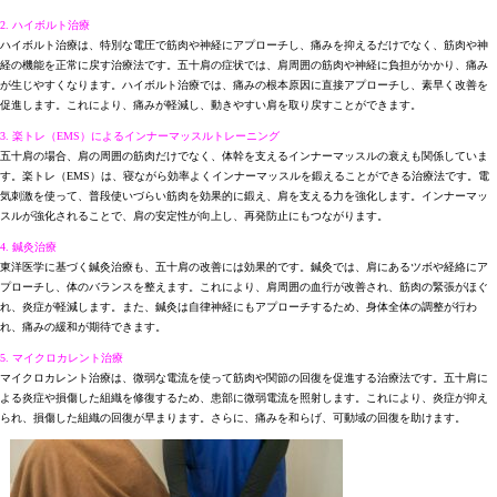
2. ハイボルト治療
ハイボルト治療は、特別な電圧で筋肉や神経にアプローチし、痛みを抑えるだけでなく、筋肉や神
経の機能を正常に戻す治療法です。五十肩の症状では、肩周囲の筋肉や神経に負担がかかり、痛み
が生じやすくなります。ハイボルト治療では、痛みの根本原因に直接アプローチし、素早く改善を
促進します。これにより、痛みが軽減し、動きやすい肩を取り戻すことができます。
3. 楽トレ（EMS）によるインナーマッスルトレーニング
五十肩の場合、肩の周囲の筋肉だけでなく、体幹を支えるインナーマッスルの衰えも関係していま
す。楽トレ（EMS）は、寝ながら効率よくインナーマッスルを鍛えることができる治療法です。電
気刺激を使って、普段使いづらい筋肉を効果的に鍛え、肩を支える力を強化します。インナーマッ
スルが強化されることで、肩の安定性が向上し、再発防止にもつながります。
4. 鍼灸治療
東洋医学に基づく鍼灸治療も、五十肩の改善には効果的です。鍼灸では、肩にあるツボや経絡にア
プローチし、体のバランスを整えます。これにより、肩周囲の血行が改善され、筋肉の緊張がほぐ
れ、炎症が軽減します。また、鍼灸は自律神経にもアプローチするため、身体全体の調整が行わ
れ、痛みの緩和が期待できます。
5. マイクロカレント治療
マイクロカレント治療は、微弱な電流を使って筋肉や関節の回復を促進する治療法です。五十肩に
よる炎症や損傷した組織を修復するため、患部に微弱電流を照射します。これにより、炎症が抑え
られ、損傷した組織の回復が早まります。さらに、痛みを和らげ、可動域の回復を助けます。