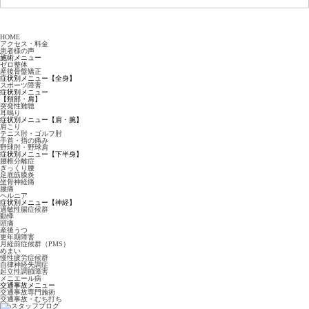
HOME
アクセス・料金
患者様の声
施術メニュー
ゼロ整体
産後骨盤矯正
症状別メニュー【全身】
スポーツ障害
症状別メニュー
【頚部・肩】
突発性難聴
耳鳴り
症状別メニュー【肩・腕】
肩こり
テニス肘・ゴルフ肘
手首・指の痛み
野球肘・野球肩
症状別メニュー【下半身】
腰椎分離症
ぎっくり腰
足底筋膜炎
坐骨神経痛
腰痛
ヘルニア
症状別メニュー【神経】
過敏性腸症候群
動悸
頭痛
産後うつ
更年期障害
月経前症候群（PMS）
めまい
慢性疲労症候群
自律神経失調症
起立性調節障害
メニエール病
交通事故メニュー
交通事故専門施術
交通事故・むち打ち