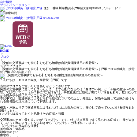
会社概要
プライバシーポリシー
住所：神奈川県横浜市戸塚区矢部町3008-3 アジャート1F
HOME
>
ブログ
>
【突然の交通事故でも安心】むち打ち治療は自賠責保険適用の整骨院へ
スタッフブログ
【突然の交通事故でも安心】むち打ち治療は自賠責保険適用の整骨院へ｜戸塚ゼロスポ鍼灸・接骨
院 戸塚
2025年4月21日
こんにちは。ゼロスポ鍼灸・整骨院【戸塚】です。
当院のブログをご覧いただきありがとうございます。
突然の交通事故に遭ってしまったとき、まず心配になるのは「身体の不調」と「今後の生活への影
響」ではないでしょうか？特に“むち打ち”は、事故直後には症状が出にくい場合もあり、数日経って
から痛みや不調に気づくことも多くあります。
本記事では、交通事故によるむち打ち症状についての正しい知識と、
保険を活用して治療が受けら
れる整骨院の活用法
について解説します。
横浜・戸塚エリアで交通事故によるむち打ちにお悩みの方に、安心して通っていただける情報をお
届けします。
むち打ちは放っておくと危険？その症状と特徴
交通事故のケガで最も多いのが「むち打ち」です。特に
追突事故
で多く見られる症状で、首が大き
くしなって鞭のようにしなる動きから「むち打ち」と呼ばれています。
【むち打ちの代表的な症状】
首の痛み・違和感
頭痛やめまい
倦怠感