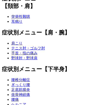
【頚部・肩】
突発性難聴
耳鳴り
症状別メニュー【肩・腕】
肩こり
テニス肘・ゴルフ肘
手首・指の痛み
野球肘・野球肩
症状別メニュー【下半身】
腰椎分離症
ぎっくり腰
足底筋膜炎
坐骨神経痛
腰痛
ヘルニア