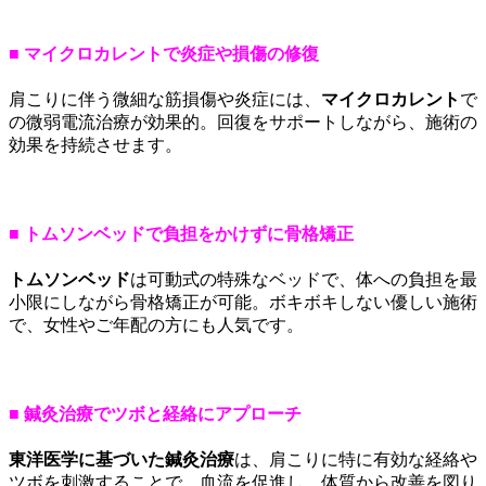
■ マイクロカレントで炎症や損傷の修復
肩こりに伴う微細な筋損傷や炎症には、
マイクロカレント
で
の微弱電流治療が効果的。回復をサポートしながら、施術の
効果を持続させます。
■ トムソンベッドで負担をかけずに骨格矯正
トムソンベッド
は可動式の特殊なベッドで、体への負担を最
小限にしながら骨格矯正が可能。ボキボキしない優しい施術
で、女性やご年配の方にも人気です。
■ 鍼灸治療でツボと経絡にアプローチ
東洋医学に基づいた鍼灸治療
は、肩こりに特に有効な経絡や
ツボを刺激することで、血流を促進し、体質から改善を図り