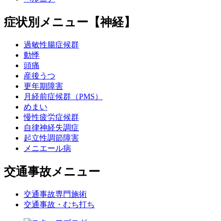
症状別メニュー【神経】
過敏性腸症候群
動悸
頭痛
産後うつ
更年期障害
月経前症候群（PMS）
めまい
慢性疲労症候群
自律神経失調症
起立性調節障害
メニエール病
交通事故メニュー
交通事故専門施術
交通事故・むち打ち