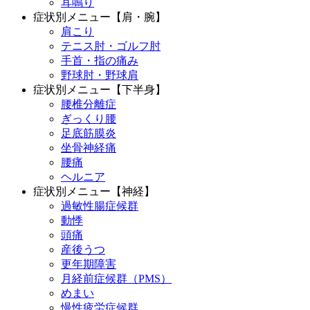
耳鳴り
症状別メニュー【肩・腕】
肩こり
テニス肘・ゴルフ肘
手首・指の痛み
野球肘・野球肩
症状別メニュー【下半身】
腰椎分離症
ぎっくり腰
足底筋膜炎
坐骨神経痛
腰痛
ヘルニア
症状別メニュー【神経】
過敏性腸症候群
動悸
頭痛
産後うつ
更年期障害
月経前症候群（PMS）
めまい
慢性疲労症候群