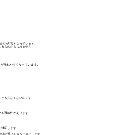
向けた内容となっています。
よるものかもしれません。
。
スが崩れやすくなっています。
ことも少なくないのです。
いる可能性があります。
で対応します。
神経の通りをスムーズにします。