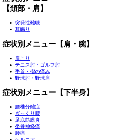
【頚部・肩】
突発性難聴
耳鳴り
症状別メニュー【肩・腕】
肩こり
テニス肘・ゴルフ肘
手首・指の痛み
野球肘・野球肩
症状別メニュー【下半身】
腰椎分離症
ぎっくり腰
足底筋膜炎
坐骨神経痛
腰痛
ヘルニア