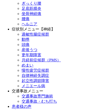
ぎっくり腰
足底筋膜炎
坐骨神経痛
腰痛
ヘルニア
症状別メニュー【神経】
過敏性腸症候群
動悸
頭痛
産後うつ
更年期障害
月経前症候群（PMS）
めまい
慢性疲労症候群
自律神経失調症
起立性調節障害
メニエール病
交通事故メニュー
交通事故専門施術
交通事故・むち打ち
患者様の声