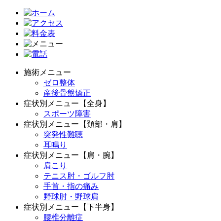
施術メニュー
ゼロ整体
産後骨盤矯正
症状別メニュー【全身】
スポーツ障害
症状別メニュー【頚部・肩】
突発性難聴
耳鳴り
症状別メニュー【肩・腕】
肩こり
テニス肘・ゴルフ肘
手首・指の痛み
野球肘・野球肩
症状別メニュー【下半身】
腰椎分離症