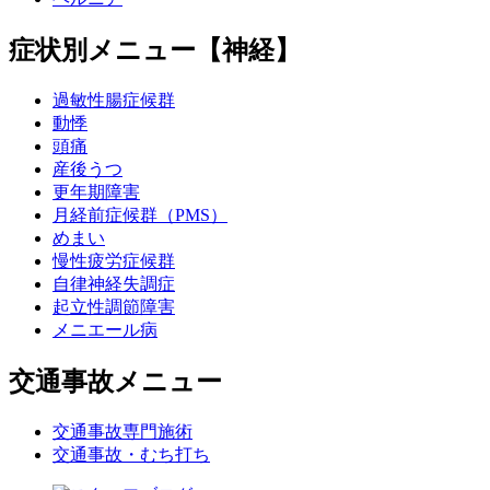
症状別メニュー【神経】
過敏性腸症候群
動悸
頭痛
産後うつ
更年期障害
月経前症候群（PMS）
めまい
慢性疲労症候群
自律神経失調症
起立性調節障害
メニエール病
交通事故メニュー
交通事故専門施術
交通事故・むち打ち