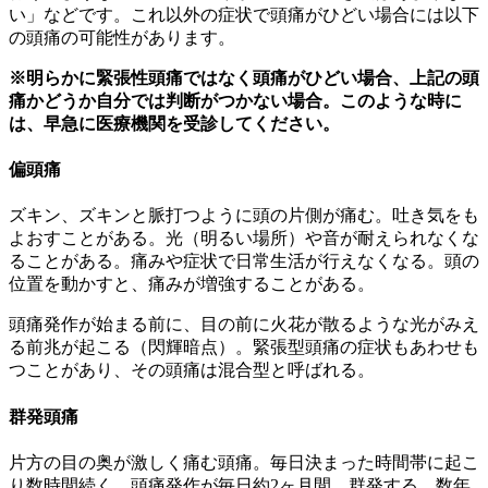
い」などです。これ以外の症状で頭痛がひどい場合には以下
の頭痛の可能性があります。
※明らかに緊張性頭痛ではなく頭痛がひどい場合、上記の頭
痛かどうか自分では判断がつかない場合。このような時に
は、早急に医療機関を受診してください。
偏頭痛
ズキン、ズキンと脈打つように頭の片側が痛む。吐き気をも
よおすことがある。光（明るい場所）や音が耐えられなくな
ることがある。痛みや症状で日常生活が行えなくなる。頭の
位置を動かすと、痛みが増強することがある。
頭痛発作が始まる前に、目の前に火花が散るような光がみえ
る前兆が起こる（閃輝暗点）。緊張型頭痛の症状もあわせも
つことがあり、その頭痛は混合型と呼ばれる。
群発頭痛
片方の目の奥が激しく痛む頭痛。毎日決まった時間帯に起こ
り数時間続く。頭痛発作が毎日約2ヶ月間、群発する。数年