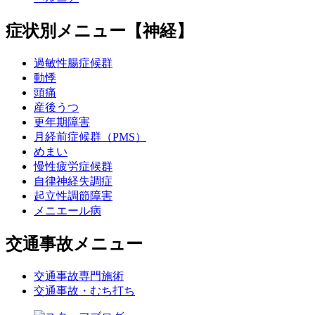
症状別メニュー【神経】
過敏性腸症候群
動悸
頭痛
産後うつ
更年期障害
月経前症候群（PMS）
めまい
慢性疲労症候群
自律神経失調症
起立性調節障害
メニエール病
交通事故メニュー
交通事故専門施術
交通事故・むち打ち