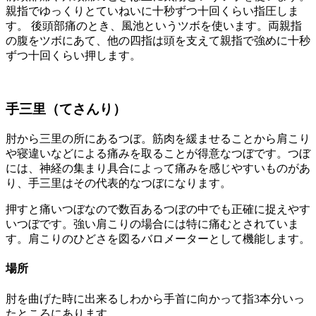
親指でゆっくりとていねいに十秒ずつ十回くらい指圧しま
す。 後頭部痛のとき、風池というツボを使います。両親指
の腹をツボにあて、他の四指は頭を支えて親指で強めに十秒
ずつ十回くらい押します。
手三里（てさんり）
肘から三里の所にあるつぼ。筋肉を緩ませることから肩こり
や寝違いなどによる痛みを取ることが得意なつぼです。つぼ
には、神経の集まり具合によって痛みを感じやすいものがあ
り、手三里はその代表的なつぼになります。
押すと痛いつぼなので数百あるつぼの中でも正確に捉えやす
いつぼです。強い肩こりの場合には特に痛むとされていま
す。肩こりのひどさを図るバロメーターとして機能します。
場所
肘を曲げた時に出来るしわから手首に向かって指3本分いっ
たところにあります。