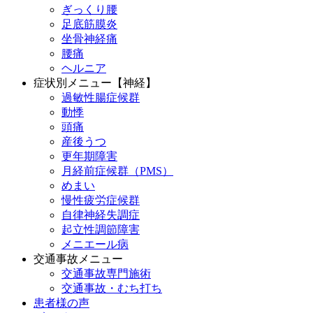
ぎっくり腰
足底筋膜炎
坐骨神経痛
腰痛
ヘルニア
症状別メニュー【神経】
過敏性腸症候群
動悸
頭痛
産後うつ
更年期障害
月経前症候群（PMS）
めまい
慢性疲労症候群
自律神経失調症
起立性調節障害
メニエール病
交通事故メニュー
交通事故専門施術
交通事故・むち打ち
患者様の声