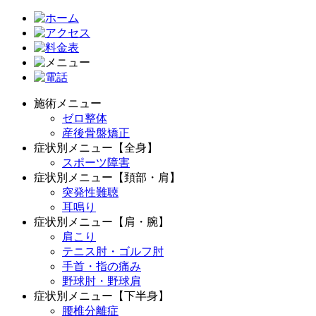
施術メニュー
ゼロ整体
産後骨盤矯正
症状別メニュー【全身】
スポーツ障害
症状別メニュー【頚部・肩】
突発性難聴
耳鳴り
症状別メニュー【肩・腕】
肩こり
テニス肘・ゴルフ肘
手首・指の痛み
野球肘・野球肩
症状別メニュー【下半身】
腰椎分離症