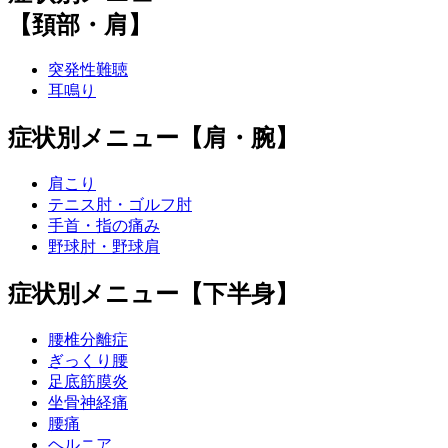
【頚部・肩】
突発性難聴
耳鳴り
症状別メニュー【肩・腕】
肩こり
テニス肘・ゴルフ肘
手首・指の痛み
野球肘・野球肩
症状別メニュー【下半身】
腰椎分離症
ぎっくり腰
足底筋膜炎
坐骨神経痛
腰痛
ヘルニア