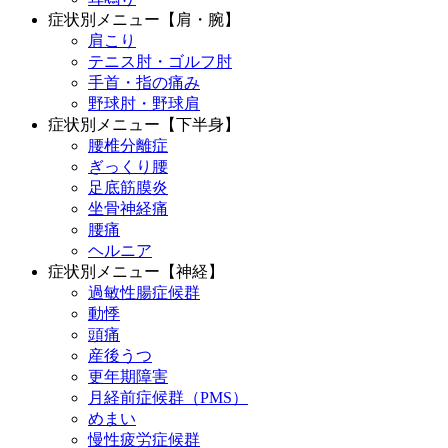
症状別メニュー【肩・腕】
肩こり
テニス肘・ゴルフ肘
手首・指の痛み
野球肘・野球肩
症状別メニュー【下半身】
腰椎分離症
ぎっくり腰
足底筋膜炎
坐骨神経痛
腰痛
ヘルニア
症状別メニュー【神経】
過敏性腸症候群
動悸
頭痛
産後うつ
更年期障害
月経前症候群（PMS）
めまい
慢性疲労症候群