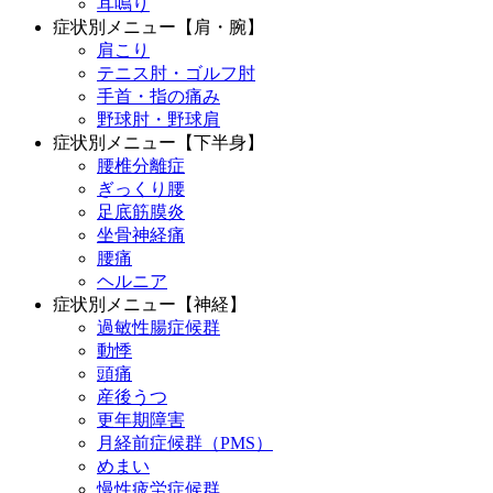
耳鳴り
症状別メニュー【肩・腕】
肩こり
テニス肘・ゴルフ肘
手首・指の痛み
野球肘・野球肩
症状別メニュー【下半身】
腰椎分離症
ぎっくり腰
足底筋膜炎
坐骨神経痛
腰痛
ヘルニア
症状別メニュー【神経】
過敏性腸症候群
動悸
頭痛
産後うつ
更年期障害
月経前症候群（PMS）
めまい
慢性疲労症候群