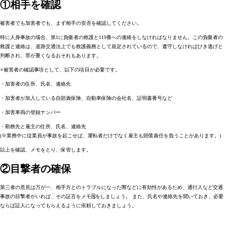
①相手を確認
被害者でも加害者でも、まず相手の安否を確認してください。
特に人身事故の場合、第1に負傷者の救護と119番への連絡をしなければなりません。この負傷者の
救護と連絡は、道路交通法上でも救護義務として規定されているので、遵守しなければひき逃げと
判断され、罪が重くなるおそれもあります。
⭐️被害者の確認事項として、以下の項目が必要です。
・加害者の住所、氏名、連絡先
・加害者が加入している自賠責保険、自動車保険の会社名、証明書番号など
・加害車両の登録ナンバー
・勤務先と雇主の住所、氏名、連絡先
(※業務中に従業員が事故を起こせば、運転者だけでなく雇主も賠償責任を負うことがあります。)
以上を確認、メモをとり、保管します。
②目撃者の確保
第三者の意見は万が一、相手方とのトラブルになった際などに有効性があるため、通行人など交通
事故の目撃者がいれば、その証言をメモ🗒をしましょう。 また、氏名や連絡先を聞いておき、必要
ならば証人になってもらえるように依頼しておきましょう。