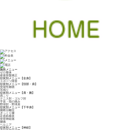
施術メニュー
ゼロ整体
産後骨盤矯正
症状別メニュー【全身】
スポーツ障害
症状別メニュー【頚部・肩】
突発性難聴
耳鳴り
症状別メニュー【肩・腕】
肩こり
テニス肘・ゴルフ肘
手首・指の痛み
野球肘・野球肩
症状別メニュー【下半身】
腰椎分離症
ぎっくり腰
足底筋膜炎
坐骨神経痛
腰痛
ヘルニア
症状別メニュー【神経】