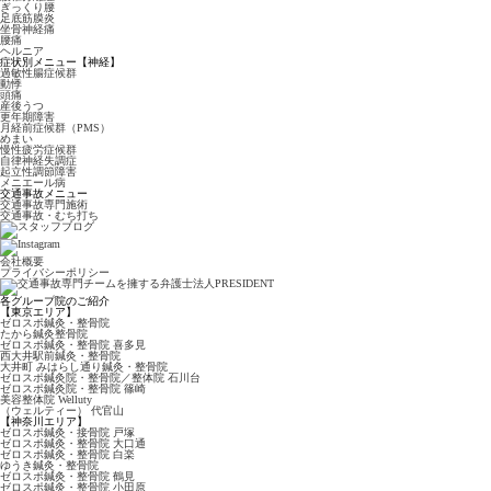
ぎっくり腰
足底筋膜炎
坐骨神経痛
腰痛
ヘルニア
症状別メニュー【神経】
過敏性腸症候群
動悸
頭痛
産後うつ
更年期障害
月経前症候群（PMS）
めまい
慢性疲労症候群
自律神経失調症
起立性調節障害
メニエール病
交通事故メニュー
交通事故専門施術
交通事故・むち打ち
会社概要
プライバシーポリシー
各グループ院のご紹介
【東京エリア】
ゼロスポ鍼灸・整骨院
たから鍼灸整骨院
ゼロスポ鍼灸・整骨院
喜多見
西大井駅前鍼灸・整骨院
大井町 みはらし通り
鍼灸・整骨院
ゼロスポ鍼灸院・整骨院
／整体院 石川台
ゼロスポ鍼灸院・整骨院
篠崎
美容整体院 Welluty
（ウェルティー） 代官山
【神奈川エリア】
ゼロスポ鍼灸・接骨院 戸塚
ゼロスポ鍼灸・整骨院
大口通
ゼロスポ鍼灸・整骨院 白楽
ゆうき鍼灸・整骨院
ゼロスポ鍼灸・整骨院 鶴見
ゼロスポ鍼灸・整骨院
小田原