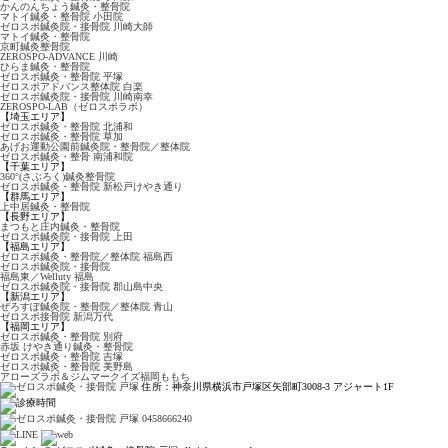
かんのんちょう鍼灸・整骨院
マトイ鍼灸・整骨院 小田院
ゼロスポ鍼灸院・接骨院
川崎大師
マトイ鍼灸・整骨院
京町鍼灸整骨院
ZEROSPO-ADVANCE
川崎
ひらま鍼灸・整骨院
ゼロスポ鍼灸・整骨院 平塚
ゼロスポアドバンス整体院 白楽
ゼロスポ鍼灸院・接骨院 川崎南幸
ZEROSPO-LAB
（ゼロスポラボ）
【埼玉エリア】
ゼロスポ鍼灸・整骨院
北浦和
ゼロスポ鍼灸・整骨院 草加
あげお運動公園前鍼灸院・
整骨院／整体院
ゼロスポ鍼灸・整骨
南浦和院
【千葉エリア】
360°(さぶろく)鍼灸整骨院
ゼロスポ鍼灸・整骨院
新松戸けやき通り
【群馬エリア】
上中居鍼灸・整骨院
【長野エリア】
まつもと庄内鍼灸・整骨院
ゼロスポ鍼灸院・接骨院
上田
【福島エリア】
ゼロスポ鍼灸・整骨院
／整体院 福島西
ゼロスポ鍼灸院・接骨院
福島東／Welluty 福島
ゼロスポ鍼灸院・接骨院
郡山島中央
【新潟エリア】
ぜろすぽ鍼灸院・整骨院
／整体院 青山
ゼロスポ接骨院 新潟万代
【福岡エリア】
ゼロスポ鍼灸・整骨院 別府
赤坂 けやき通り鍼灸・
整骨院
ゼロスポ鍼灸・整骨院 吉塚
ゼロスポ鍼灸・整骨院
美野島
アローズラボ＆
ジムマークイズ福岡ももち
住所：神奈川県横浜市戸塚区矢部町3008-3 アジャート1F