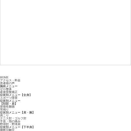
HOME
アクセス・料金
患者様の声
施術メニュー
ゼロ整体
産後骨盤矯正
症状別メニュー【全身】
スポーツ障害
症状別メニュー
【頚部・肩】
突発性難聴
耳鳴り
症状別メニュー【肩・腕】
肩こり
テニス肘・ゴルフ肘
手首・指の痛み
野球肘・野球肩
症状別メニュー【下半身】
腰椎分離症