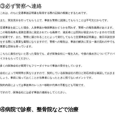
③必ず警察へ連絡
これは、のちに交通事故証明書を取得する際の記録の根拠とするためです。
また、実況見分を行ってもらう上で、事故を警察に認識してもらうことは不可欠だからです。
交通事故を起こした場合、人身事故か物損事故かどうかを問わず、警察への報告義務があります。
この報告義務も道路交通法に規定されている義務で、違反者には罰則が規定されていますので注意
が必要です。また、警察に届け出ることによって発行してもらう交通事故証明書は、後日示談交渉
をする際にも重要な書類になりますので、警察への報告は、事故の解決に至る一連の流れの中でも
重要な意味を持っています。
こちらに責任がないと思った場合でも、必ず保険会社に一報を入れ、今後の進め方についてアドバ
イスをもらってください。
多くの保険会社が夜間でもフリーダイヤルで事故の受付をしています。
会社によって時間帯が異なりますので、契約している保険会社の窓口と対応内容を確認しておきま
しょう。事前に知っておくことが当事者になったときに慌てないポイントです。
契約内容によっては事故車のレッカー移動や代車の手配なども可能です。
ですので、保険会社には必ず事故の連絡をしてください。
④病院で診察、整骨院などで治療