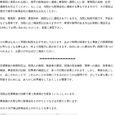
整骨院に来院される前に、相手の保険会社へ連絡し整骨院へ通院したい旨、整骨院の名称、住所、
連絡先を伝えてください。もしくは、当院から保険会社に連絡する事もできますので、その場合は
受付で相手の保険会社の連絡先をお伝えください。
現在、整骨院・接骨院・整形外科・病院などに通院されている方も、当院に転院可能です。手続き
なども簡単です。当院にはご相談窓口がありますので、希望や疑問のある方はお気軽に電話又は
LINEにてお問い合わせいただくか、直接ご来院下さい。
その際はなるべく早期の転院をおすすめしております。あまり時間が経過すると事故との因果関係
が判らなくなる事もあり、何より回復力に差が出てきます。自分に合った療法を早い段階で見つけ
られるよう、お困りの方はぜひご相談ください。
🚗🚗🚗🚗🚗🚗🚗🚗🚗🚗🚗🚗🚗🚗
交通事故の初期対応は、怪我人の救助、救急車の要請、現場の安全確保、警察への届出、加害者の
確認、事故状況の記録、目撃者の確認など、多くの行動が必要とされます。しかし、事故を起こし
た、起こされたことで、これらのことが冷静にできるのかどうかは疑問です。少しでも落ち着いて
対処するためには、あらかじめ準備をしておくことが重要です。
当院は交通事故の治療で通う患者様が大変多くいらっしゃいます。
事故後の大変な時に保険会社とのやりとりなどは大変だと思います。
ゼロスポ戸塚は保険会社とのやりとりを承ります。