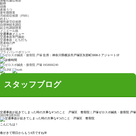
過敏性腸症候群
動悸
頭痛
産後うつ
更年期障害
月経前症候群（PMS）
めまい
慢性疲労症候群
自律神経失調症
起立性調節障害
メニエール病
交通事故メニュー
交通事故専門施術
交通事故・むち打ち
患者様の声
ブログ
会社概要
プライバシーポリシー
住所：神奈川県横浜市戸塚区矢部町3008-3 アジャート1F
スタッフブログ
交通事故が起きてしまった時の大事な4つのこと 戸塚区 整骨院｜戸塚ゼロスポ鍼灸・接骨院 戸塚
2022年3月31日
こんにちは！
春がきて明日からもう4月ですね🌸