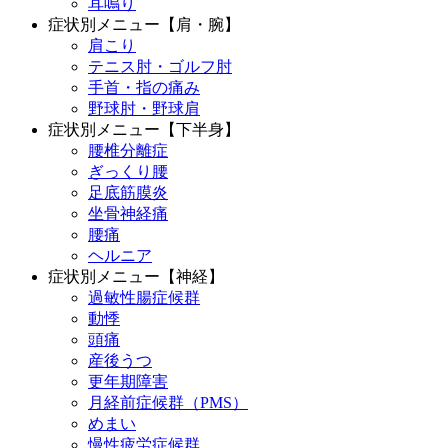
耳鳴り
症状別メニュー【肩・腕】
肩こり
テニス肘・ゴルフ肘
手首・指の痛み
野球肘・野球肩
症状別メニュー【下半身】
腰椎分離症
ぎっくり腰
足底筋膜炎
坐骨神経痛
腰痛
ヘルニア
症状別メニュー【神経】
過敏性腸症候群
動悸
頭痛
産後うつ
更年期障害
月経前症候群（PMS）
めまい
慢性疲労症候群