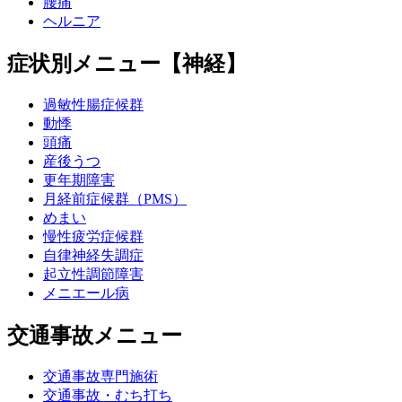
腰痛
ヘルニア
症状別メニュー【神経】
過敏性腸症候群
動悸
頭痛
産後うつ
更年期障害
月経前症候群（PMS）
めまい
慢性疲労症候群
自律神経失調症
起立性調節障害
メニエール病
交通事故メニュー
交通事故専門施術
交通事故・むち打ち