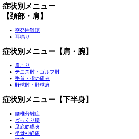
症状別メニュー
【頚部・肩】
突発性難聴
耳鳴り
症状別メニュー【肩・腕】
肩こり
テニス肘・ゴルフ肘
手首・指の痛み
野球肘・野球肩
症状別メニュー【下半身】
腰椎分離症
ぎっくり腰
足底筋膜炎
坐骨神経痛